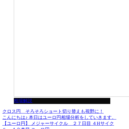
相場解説
クロス円 そろそろショート切り替えも視野に！
こんにちは♪ 本日はユーロ円相場分析をしていきます。
【ユーロ円】 メジャーサイクル ２７日目 ４Hサイク