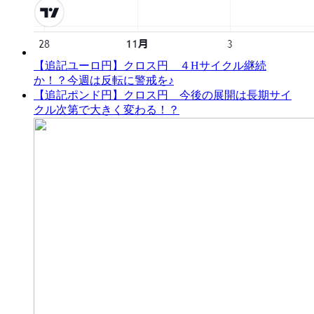
【追記ユーロ円】クロス円 ４Hサイクル継続
か！？今週は反転に警戒を♪
【追記ポンド円】クロス円 今後の展開は長期サイ
クル次第で大きく変わる！？