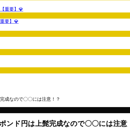
重要】💎
完成なので〇〇には注意！？
ポンド円は上髭完成なので〇〇には注意