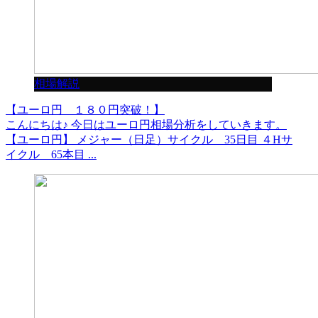
相場解説
【ユーロ円 １８０円突破！】
こんにちは♪ 今日はユーロ円相場分析をしていきます。
【ユーロ円】 メジャー（日足）サイクル 35日目 ４Hサ
イクル 65本目 ...