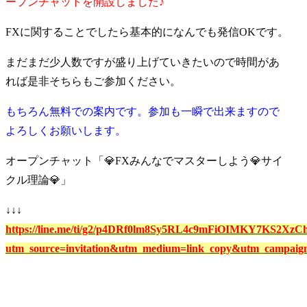
ープンチャットを開設しました♪
FXに関することでしたら基本的になんでも発信OKです。
まだまだ少人数ですが盛り上げていきたいので時間があ
れば是非そちらもご参加ください。
もちろん無料での案内です。参加も一瞬で出来ますので
よろしくお願いします。
オープンチャット「💎FXみんなでマスターしよう💎サイ
クル理論💎」
↓↓↓
https://line.me/ti/g2/p4DRf0lm8Sy5RL4c9mFiOIMKY7KS2XzC
utm_source=invitation&utm_medium=link_copy&utm_campaign