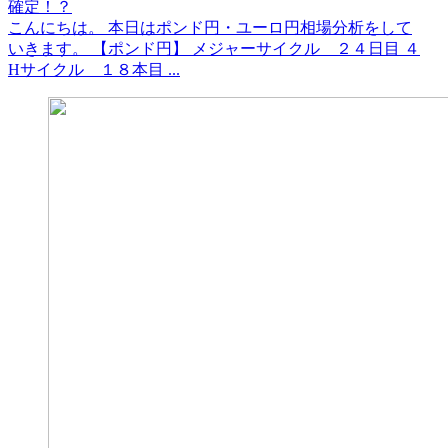
確定！？
こんにちは。 本日はポンド円・ユーロ円相場分析をして
いきます。 【ポンド円】 メジャーサイクル ２４日目 ４
Hサイクル １８本目 ...