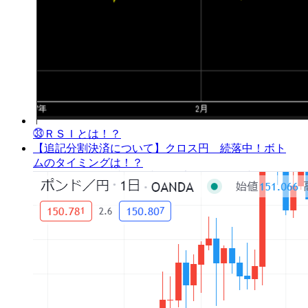
㉝ＲＳＩとは！？
【追記分割決済について】クロス円 続落中！ボト
ムのタイミングは！？