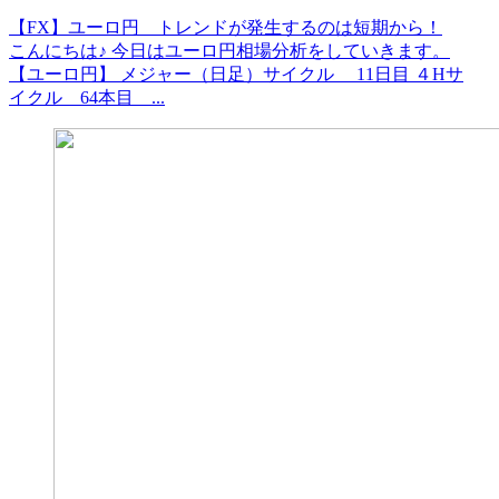
【FX】ユーロ円 トレンドが発生するのは短期から！
こんにちは♪ 今日はユーロ円相場分析をしていきます。
【ユーロ円】 メジャー（日足）サイクル 11日目 ４Hサ
イクル 64本目 ...