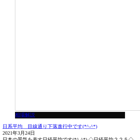
相場解説
日系平均 目線通り下落進行中です(*^-^*)
2021年3月24日
日本の景気を表す日経平均です(*^-^*) ◇日経平均２２５◇