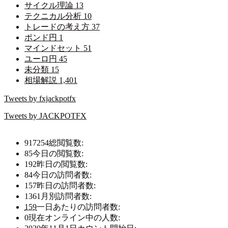
サイクル理論
13
テクニカル分析
10
トレードの考え方
37
ポンド円
1
マインドセット
51
ユーロ円
45
未分類
15
相場解説
1,401
Tweets by fxjackpotfx
Tweets by JACKPOTFX
917254
総閲覧数:
85
今日の閲覧数:
192
昨日の閲覧数:
84
今日の訪問者数:
157
昨日の訪問者数:
1361
月別訪問者数:
159
一日あたりの訪問者数:
0
現在オンライン中の人数: