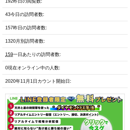
192
昨日の閲覧数:
43
今日の訪問者数:
157
昨日の訪問者数:
1320
月別訪問者数:
159
一日あたりの訪問者数:
0
現在オンライン中の人数:
2020年11月1日
カウント開始日: