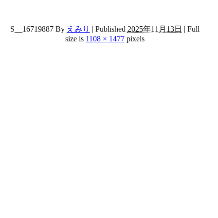
S__16719887
By
えみり
|
Published
2025年11月13日
|
Full
size is
1108 × 1477
pixels