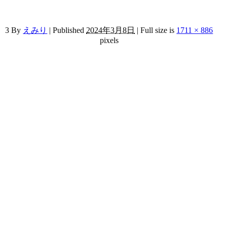
3
By
えみり
|
Published
2024年3月8日
|
Full size is
1711 × 886
pixels