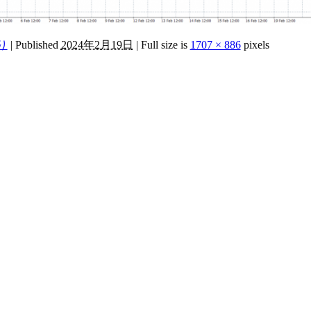
り
|
Published
2024年2月19日
|
Full size is
1707 × 886
pixels