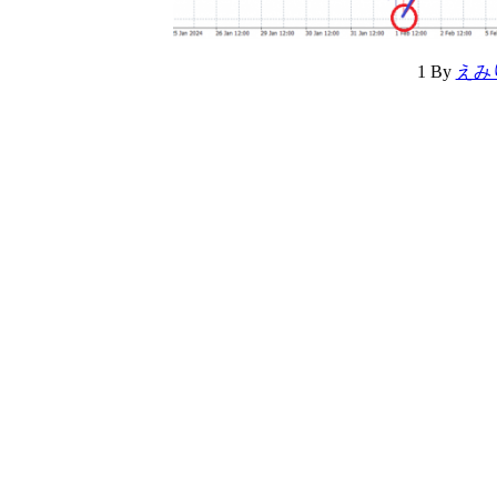
1
By
えみ