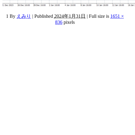
1
By
えみり
|
Published
2024年1月31日
|
Full size is
1651 ×
836
pixels