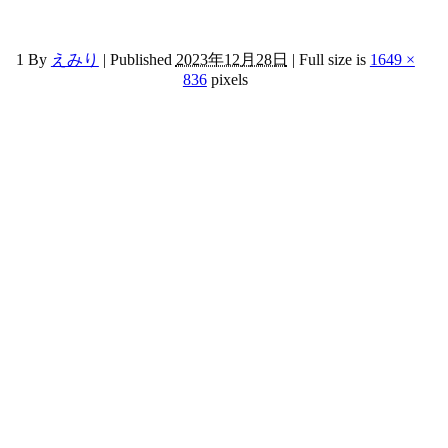
1
By
えみり
|
Published
2023年12月28日
|
Full size is
1649 ×
836
pixels