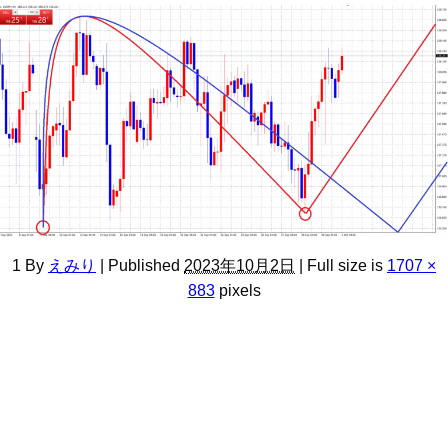
1
By
えみり
|
Published
2023年10月2日
|
Full size is
1707 ×
883
pixels