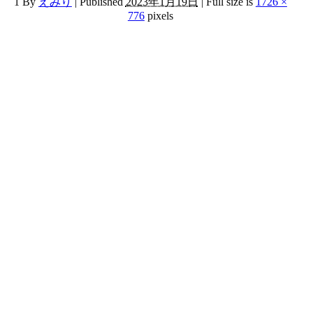
1
By
えみり
|
Published
2023年1月19日
|
Full size is
1726 ×
776
pixels