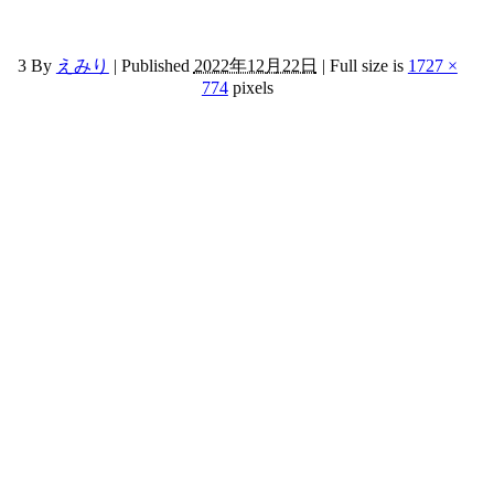
3
By
えみり
|
Published
2022年12月22日
|
Full size is
1727 ×
774
pixels