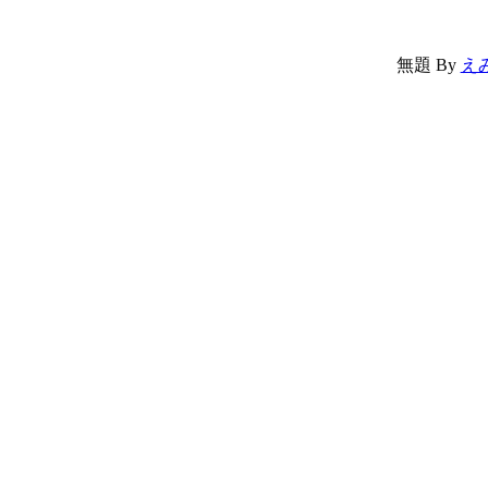
無題
By
え