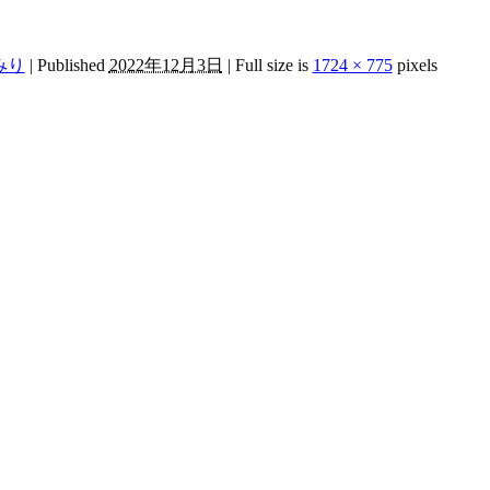
みり
|
Published
2022年12月3日
|
Full size is
1724 × 775
pixels