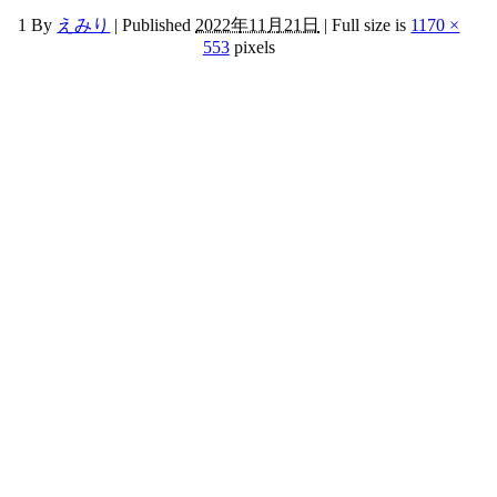
1
By
えみり
|
Published
2022年11月21日
|
Full size is
1170 ×
553
pixels