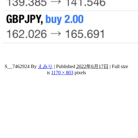
S__7462924
By
えみり
|
Published
2022年6月17日
|
Full size
is
1170 × 803
pixels