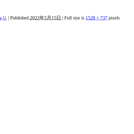
みり
|
Published
2022年5月15日
|
Full size is
1528 × 737
pixels