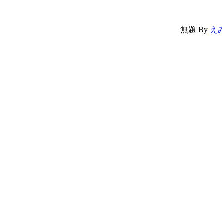
無題
By
え