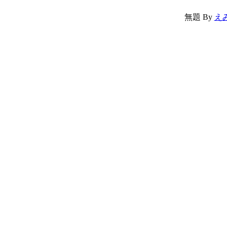
無題
By
え