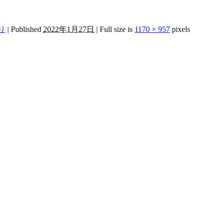
り
|
Published
2022年1月27日
|
Full size is
1170 × 957
pixels