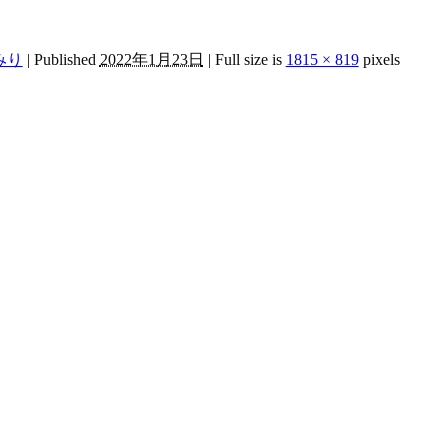
みり
|
Published
2022年1月23日
|
Full size is
1815 × 819
pixels