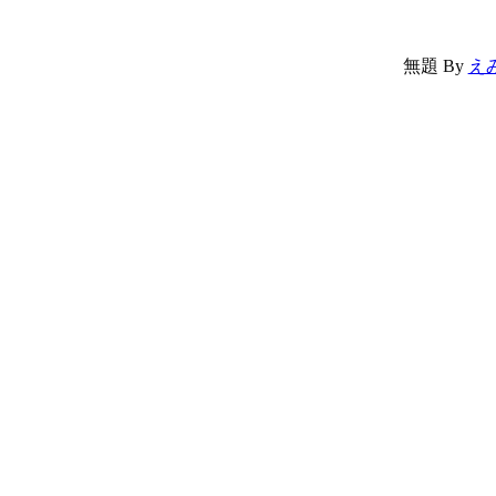
無題
By
え