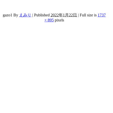
gazo1
By
えみり
|
Published
2022年1月22日
|
Full size is
1737
× 895
pixels