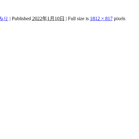
みり
|
Published
2022年1月10日
|
Full size is
1812 × 817
pixels