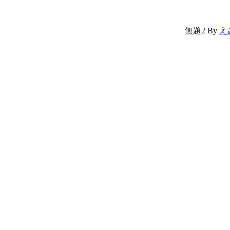
無題2
By
え