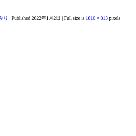
みり
|
Published
2022年1月2日
|
Full size is
1810 × 813
pixels