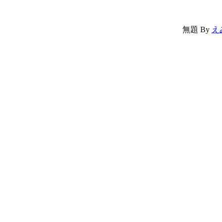
無題
By
え