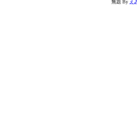
無題
By
え