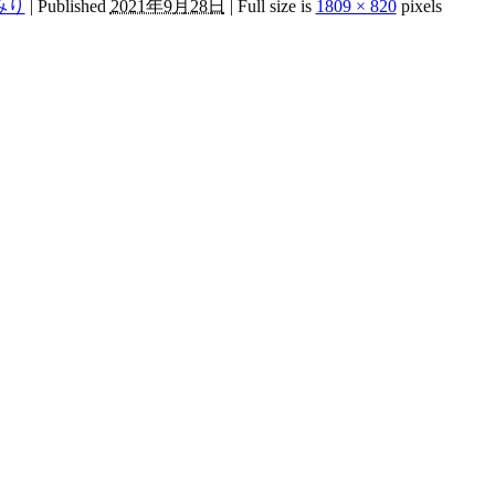
みり
|
Published
2021年9月28日
|
Full size is
1809 × 820
pixels