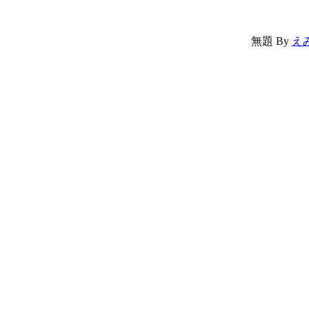
無題
By
え