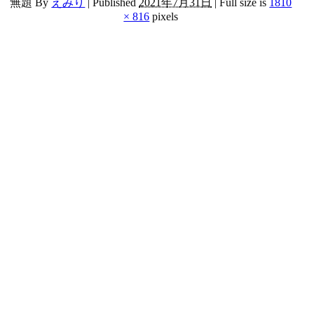
無題
By
えみり
|
Published
2021年7月31日
|
Full size is
1810
× 816
pixels